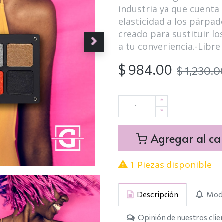
industria ya que cuenta
elasticidad a los párpa
creado para sustituir l
a tu conveniencia.-Libr
$
984.00
$
1,230.0
Agregar al car
1 Piezas disponible
Descripción
Modo
Opinión de nuestros clie