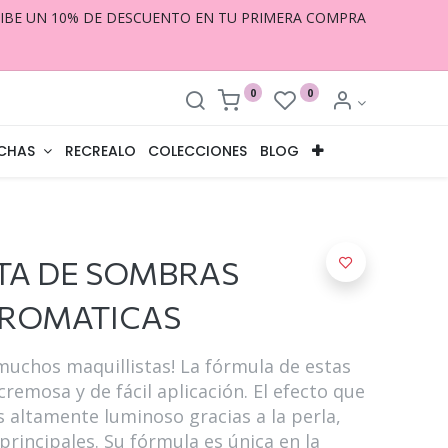
CIBE UN 10% DE DESCUENTO EN TU PRIMERA COMPRA
0
0
CHAS
RECREALO
COLECCIONES
BLOG
TA DE SOMBRAS
CROMATICAS
 muchos maquillistas! La fórmula de estas
emosa y de fácil aplicación. El efecto que
s altamente luminoso gracias a la perla,
principales. Su fórmula es única en la